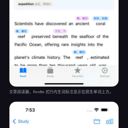
文章阅读器，Kindle 式行内生词标注显示在陌生单词上方。