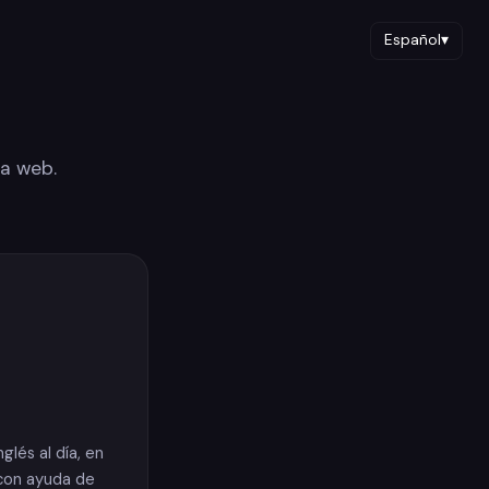
Español
▾
a web.
glés al día, en
con ayuda de